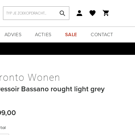
Zoek
ADVIES
ACTIES
SALE
CONTACT
ronto Wonen
essoir Bassano rought light grey
99,00
tal