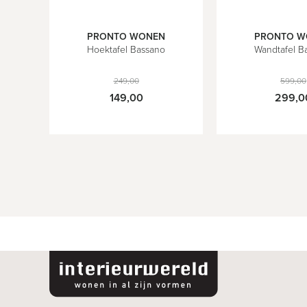
PRONTO WONEN
PRONTO W
90
Hoektafel Bassano
Wandtafel B
249,00
599,00
149,00
299,0