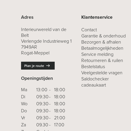
Adres
Klantenservice
Interieurwereld van de
Contact
Belt
Garantie & onderhoud
Verlengde Industrieweg 1
Bezorgen & afhalen
7949AR
Betaalmogelijkheden
Rogat-Meppel
Service melding
Retourneren
& ruilen
Plan je route
Bestelstatus
Veelgestelde vragen
Openingstijden
Saldochecker
cadeaukaart
Ma
13:00
-
18:00
Di
09:30
-
18:00
Wo
09:30
-
18:00
Do
09:30
-
18:00
Vr
09:30
-
21:00
Za
09.30
-
17.00