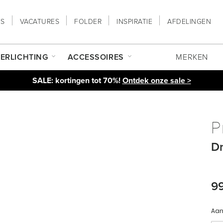
NS
VACATURES
FOLDER
INSPIRATIE
AFDELINGEN
ERLICHTING
ACCESSOIRES
MERKEN
SALE: kortingen tot 70%!
Ontdek onze sale >
P
Dr
9
Aan