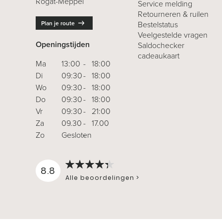
Rogat-Meppel
Service melding
Retourneren
& ruilen
Plan je route
Bestelstatus
Veelgestelde vragen
Openingstijden
Saldochecker
cadeaukaart
Ma
13:00
-
18:00
Di
09:30
-
18:00
Wo
09:30
-
18:00
Do
09:30
-
18:00
Vr
09:30
-
21:00
Za
09.30
-
17.00
Zo
Gesloten
-
8.8
Alle beoordelingen >