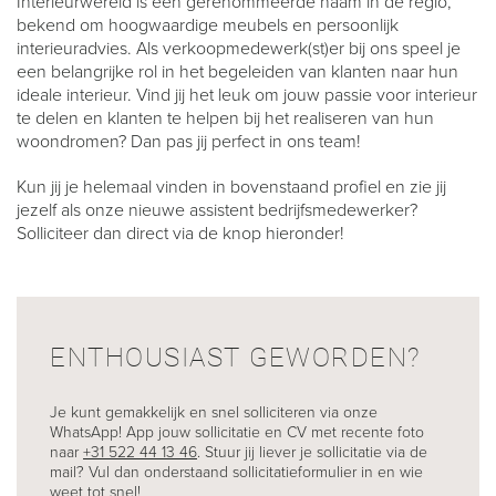
Interieurwereld is een gerenommeerde naam in de regio,
bekend om hoogwaardige meubels en persoonlijk
interieuradvies. Als verkoopmedewerk(st)er bij ons speel je
een belangrijke rol in het begeleiden van klanten naar hun
ideale interieur. Vind jij het leuk om jouw passie voor interieur
te delen en klanten te helpen bij het realiseren van hun
woondromen? Dan pas jij perfect in ons team!
Kun jij je helemaal vinden in bovenstaand profiel en zie jij
jezelf als onze nieuwe assistent bedrijfsmedewerker?
Solliciteer dan direct via de knop hieronder!
ENTHOUSIAST GEWORDEN?
Je kunt gemakkelijk en snel solliciteren via onze
WhatsApp! App jouw sollicitatie en CV met recente foto
naar
+31 522 44 13 46
. Stuur jij liever je sollicitatie via de
mail? Vul dan onderstaand sollicitatieformulier in en wie
weet tot snel!