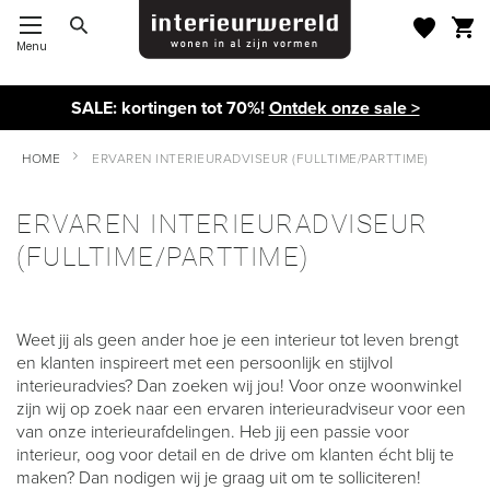
Menu
Toggle Nav
SALE: kortingen tot 70%!
Ontdek onze sale >
HOME
ERVAREN INTERIEURADVISEUR (FULLTIME/PARTTIME)
ERVAREN INTERIEURADVISEUR
(FULLTIME/PARTTIME)
Weet jij als geen ander hoe je een interieur tot leven brengt
en klanten inspireert met een persoonlijk en stijlvol
interieuradvies? Dan zoeken wij jou! Voor onze woonwinkel
zijn wij op zoek naar een ervaren interieuradviseur voor een
van onze interieurafdelingen. Heb jij een passie voor
interieur, oog voor detail en de drive om klanten écht blij te
maken? Dan nodigen wij je graag uit om te solliciteren!