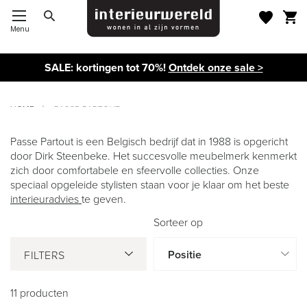
Menu
Toggle Nav
SALE: kortingen tot 70%!
Ontdek onze sale >
HOME
PASSE PARTOUT
Passe Partout is een Belgisch bedrijf dat in 1988 is opgericht
door Dirk Steenbeke. Het succesvolle meubelmerk kenmerkt
PASSE PARTOUT
zich door comfortabele en sfeervolle collecties. Onze
speciaal opgeleide stylisten staan voor je klaar om het beste
interieuradvies
te geven.
Sorteer op
FILTERS
11
producten