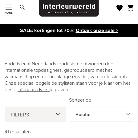
Menu
Toggle Nav
SALE: kortingen tot 70%!
Ontdek onze sale >
HOME
PODE
Pode is echt Nederlands topdesign: ontworpen door
internationale topdesigners, geproduceerd met het
PODE
vakmanschap en de jarenlange ervaring van professionals.
Onze speciaal opgeleide stylisten staan voor je klaar om het
beste
interieuradvies
te geven.
Sorteer op
FILTERS
41
resultaten