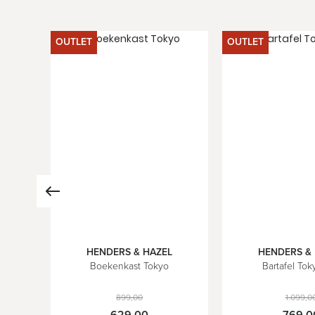
OUTLET
OUTLET
L
HENDERS & HAZEL
HENDERS &
Boekenkast Tokyo
Bartafel Tok
899,00
1.099,0
629,00
769,0