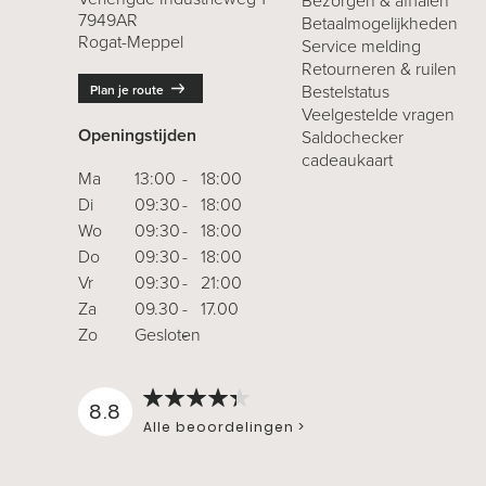
Bezorgen & afhalen
7949AR
Betaalmogelijkheden
Rogat-Meppel
Service melding
Retourneren
& ruilen
Bestelstatus
Plan je route
Veelgestelde vragen
Openingstijden
Saldochecker
cadeaukaart
Ma
13:00
-
18:00
Di
09:30
-
18:00
Wo
09:30
-
18:00
Do
09:30
-
18:00
Vr
09:30
-
21:00
Za
09.30
-
17.00
Zo
Gesloten
-
8.8
Alle beoordelingen >