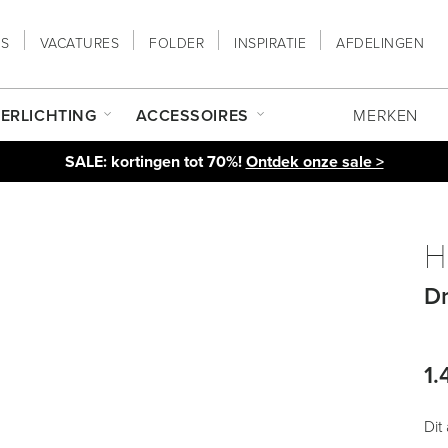
NS
VACATURES
FOLDER
INSPIRATIE
AFDELINGEN
ERLICHTING
ACCESSOIRES
MERKEN
SALE: kortingen tot 70%!
Ontdek onze sale >
H
Dr
1.
Dit