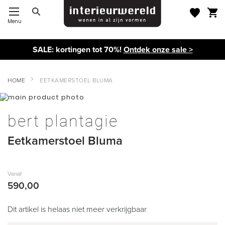
Menu
Toggle Nav
SALE: kortingen tot 70%!
Ontdek onze sale >
HOME
EETKAMERSTOEL BLUMA
Ga
naar
Ga
het
naar
bert plantagie
einde
het
van
begin
Eetkamerstoel Bluma
de
van
afbeeldingen-
de
gallerij
afbeeldingen-
gallerij
Vanaf
590,00
Dit artikel is helaas niet meer verkrijgbaar