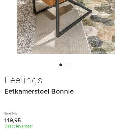
Ga
naar
Feelings
het
begin
Eetkamerstoel Bonnie
van
de
afbeeldingen-
gallerij
199,95
149,95
Direct leverbaar