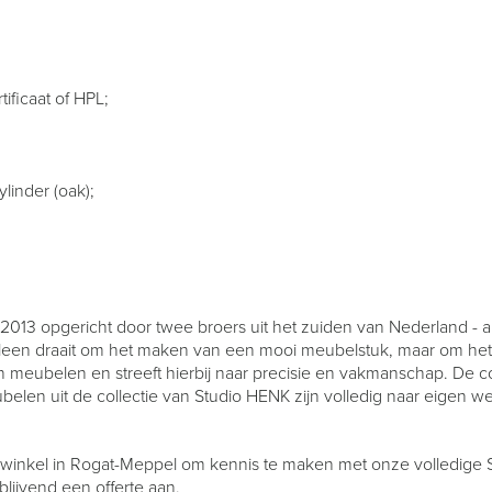
ificaat of HPL;
cylinder (oak);
013 opgericht door twee broers uit het zuiden van Nederland - ar
leen draait om het maken van een mooi meubelstuk, maar om het
ubelen en streeft hierbij naar precisie en vakmanschap. De colle
eubelen uit de collectie van Studio HENK zijn volledig naar eigen w
 winkel in Rogat-Meppel om kennis te maken met onze volledige S
blijvend een offerte aan.