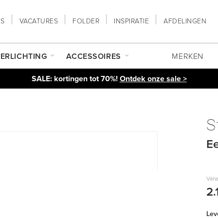
NS
VACATURES
FOLDER
INSPIRATIE
AFDELINGEN
ERLICHTING
ACCESSOIRES
MERKEN
SALE: kortingen tot 70%!
Ontdek onze sale >
S
Ee
Vana
2.
Leve