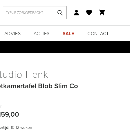
Zoek
ADVIES
ACTIES
SALE
CONTACT
tudio Henk
tkamertafel Blob Slim Co
f
159,00
rtijd:
10-12 weken