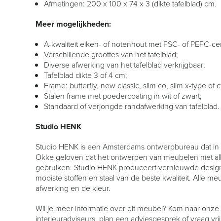
Afmetingen: 200 x 100 x 74 x 3 (dikte tafelblad) cm.
Meer mogelijkheden:
A-kwaliteit eiken- of notenhout met FSC- of PEFC-cert
Verschillende groottes van het tafelblad;
Diverse afwerking van het tafelblad verkrijgbaar;
Tafelblad dikte 3 of 4 cm;
Frame: butterfly, new classic, slim co, slim x-type of 
Stalen frame met poedercoating in wit of zwart;
Standaard of verjongde randafwerking van tafelblad.
Studio HENK
Studio HENK is een Amsterdams ontwerpbureau dat in 2
Okke geloven dat het ontwerpen van meubelen niet al
gebruiken. Studio HENK produceert vernieuwde design me
mooiste stoffen en staal van de beste kwaliteit. Alle m
afwerking en de kleur.
Wil je meer informatie over dit meubel? Kom naar onze
interieuradviseurs, plan een adviesgesprek of vraag vrij