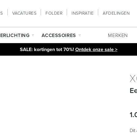
NS
VACATURES
FOLDER
INSPIRATIE
AFDELINGEN
ERLICHTING
ACCESSOIRES
MERKEN
SALE: kortingen tot 70%!
Ontdek onze sale >
X
Ee
1.
Dit