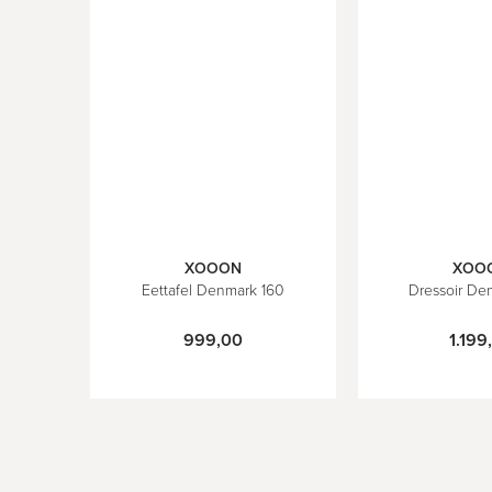
XOOON
XOO
Eettafel Denmark 160
Dressoir De
999,00
1.199