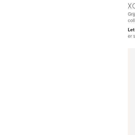
X
Gri
col
Let
er 