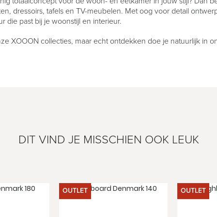
nig totaalconcept voor de woon- en eetkamer in jouw stijl? Dan be
ten, dressoirs, tafels en TV-meubelen. Met oog voor detail ontwer
r die past bij je woonstijl en interieur.
 onze XOOON collecties, maar echt ontdekken doe je natuurlijk i
DIT VIND JE MISSCHIEN OOK LEUK
OUTLET
OUTLET