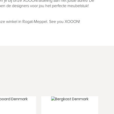
n je bij onze XOOON-afdeling aan het juiste adres! De
pen de designers voor jou het perfecte meubelstuk!
n onze winkel in Rogat-Meppel. See you XOOON!