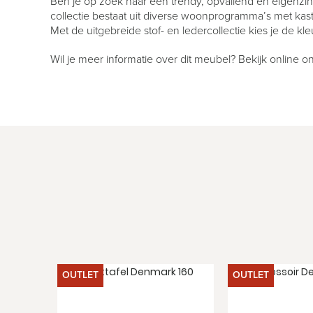
Ben je op zoek naar een trendy, opvallend en eigenzin
collectie bestaat uit diverse woonprogramma’s met kas
Met de uitgebreide stof- en ledercollectie kies je de kleu
Wil je meer informatie over dit meubel? Bekijk online
OUTLET
OUTLET