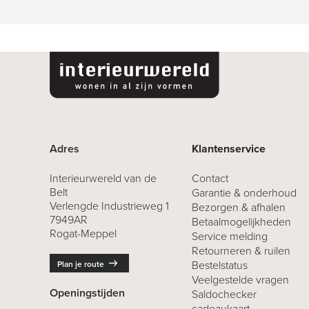
Adres
Klantenservice
Interieurwereld van de
Contact
Belt
Garantie & onderhoud
Verlengde Industrieweg 1
Bezorgen & afhalen
7949AR
Betaalmogelijkheden
Rogat-Meppel
Service melding
Retourneren
& ruilen
Bestelstatus
Plan je route
Veelgestelde vragen
Openingstijden
Saldochecker
cadeaukaart