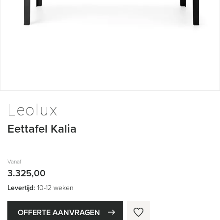
Ga
naar
Leolux
het
begin
Eettafel Kalia
van
de
afbeeldingen-
gallerij
Vanaf
3.325,00
Levertijd:
10-12 weken
OFFERTE AANVRAGEN