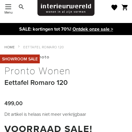
Menu
Toggle Nav
SALE: kortingen tot 70%!
Ontdek onze sale >
HOME
EETTAFEL ROMARO 120
Ga
SHOWROOM SALE
naar
Ga
het
naar
Pronto Wonen
einde
het
van
begin
Eettafel Romaro 120
de
van
afbeeldingen-
de
gallerij
afbeeldingen-
gallerij
499,00
Dit artikel is helaas niet meer verkrijgbaar
VOORRAAD SALE!