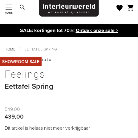
Menu
Toggle Nav
SALE: kortingen tot 70%!
Ontdek onze sale >
HOME
EETTAFEL SPRING
Ga
SHOWROOM SALE
naar
Ga
het
naar
Feelings
einde
het
van
begin
Eettafel Spring
de
van
afbeeldingen-
de
gallerij
afbeeldingen-
gallerij
549,00
439,00
Dit artikel is helaas niet meer verkrijgbaar