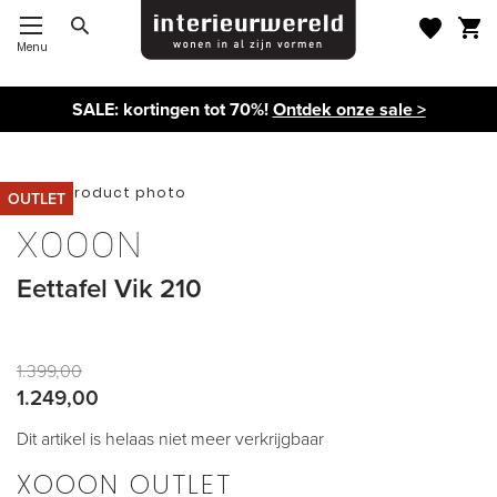
Menu
Toggle Nav
SALE: kortingen tot 70%!
Ontdek onze sale >
Ga
OUTLET
naar
Ga
het
naar
XOOON
einde
het
van
begin
Eettafel Vik 210
de
van
afbeeldingen-
de
gallerij
afbeeldingen-
gallerij
1.399,00
1.249,00
Dit artikel is helaas niet meer verkrijgbaar
XOOON OUTLET