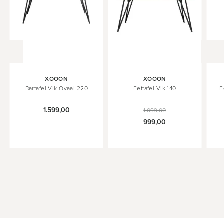
XOOON
XOOON
Bartafel Vik Ovaal 220
Eettafel Vik 140
E
1.599,00
1.099,00
999,00