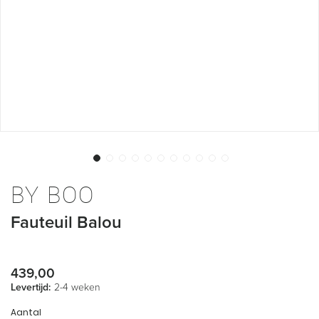
Ga
naar
BY BOO
het
begin
Fauteuil Balou
van
de
afbeeldingen-
gallerij
439,00
Levertijd:
2-4 weken
Aantal