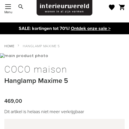
Menu
Toggle Nav
SALE: kortingen tot 70%!
Ontdek onze sale >
HOME
HANGLAMP MAXIME 5
Ga
naar
Ga
het
naar
COCO maison
einde
het
van
begin
Hanglamp Maxime 5
de
van
afbeeldingen-
de
gallerij
afbeeldingen-
gallerij
469,00
Dit artikel is helaas niet meer verkrijgbaar