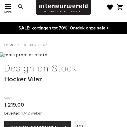
Menu
Toggle Nav
SALE: kortingen tot 70%!
Ontdek onze sale >
HOME
HOCKER VILAZ
Ga
naar
Ga
het
naar
Design on Stock
einde
het
van
begin
Hocker Vilaz
de
van
afbeeldingen-
de
gallerij
afbeeldingen-
gallerij
Vanaf
1.219,00
Levertijd:
10-12 weken