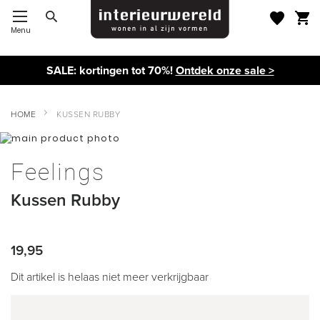
Menu
Toggle Nav
SALE: kortingen tot 70%!
Ontdek onze sale >
HOME
KUSSEN RUBBY
Ga
naar
Ga
het
naar
Feelings
einde
het
van
begin
Kussen Rubby
de
van
afbeeldingen-
de
gallerij
afbeeldingen-
gallerij
19,95
Dit artikel is helaas niet meer verkrijgbaar