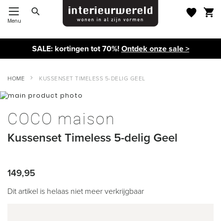
Menu
Toggle Nav
SALE: kortingen tot 70%!
Ontdek onze sale >
HOME
KUSSENSET TIMELESS 5-DELIG GEEL
Ga
naar
Ga
het
naar
COCO maison
einde
het
van
begin
Kussenset Timeless 5-delig Geel
de
van
afbeeldingen-
de
gallerij
afbeeldingen-
gallerij
149,95
Dit artikel is helaas niet meer verkrijgbaar