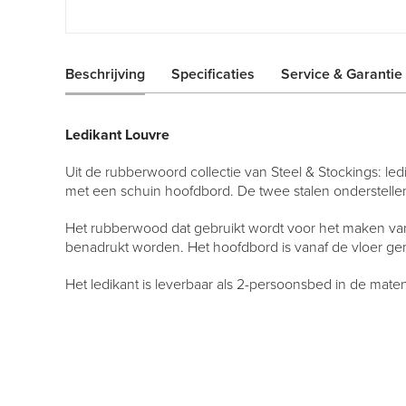
Ga
naar
het
Beschrijving
Specificaties
Service & Garantie
begin
van
de
Ledikant Louvre
afbeeldingen-
gallerij
Uit de rubberwoord collectie van Steel & Stockings: l
met een schuin hoofdbord. De twee stalen onderstellen
Het rubberwood dat gebruikt wordt voor het maken van d
benadrukt worden. Het hoofdbord is vanaf de vloer g
Het ledikant is leverbaar als 2-persoonsbed in de ma