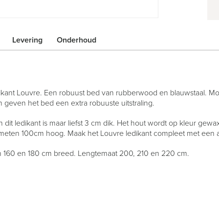
Levering
Onderhoud
edikant Louvre. Een robuust bed van rubberwood en blauwstaal. M
 geven het bed een extra robuuste uitstraling.
it ledikant is maar liefst 3 cm dik. Het hout wordt op kleur gewax
emeten 100cm hoog. Maak het Louvre ledikant compleet met een a
ten 160 en 180 cm breed. Lengtemaat 200, 210 en 220 cm.