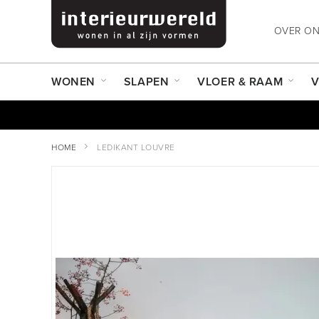
OVER O
WONEN
SLAPEN
VLOER & RAAM
V
HOME
LEDIKANT LOUVRE
Ga
naar
het
einde
van
de
afbeeldingen-
gallerij