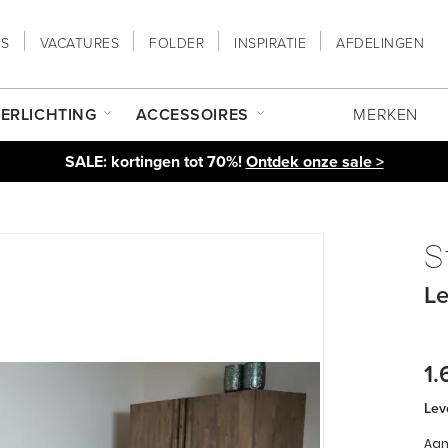
NS
VACATURES
FOLDER
INSPIRATIE
AFDELINGEN
ERLICHTING
ACCESSOIRES
MERKEN
SALE: kortingen tot 70%!
Ontdek onze sale >
S
Le
1.
Leve
Aan