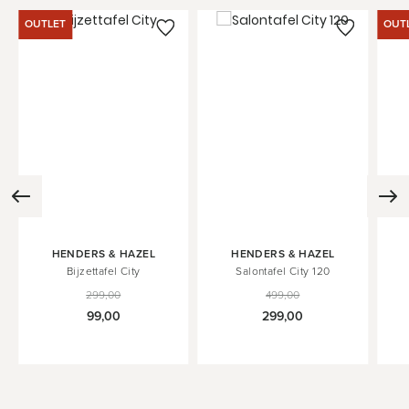
OUTLET
OUT
HENDERS & HAZEL
HENDERS & HAZEL
Bijzettafel City
Salontafel City 120
299,00
499,00
99,00
299,00