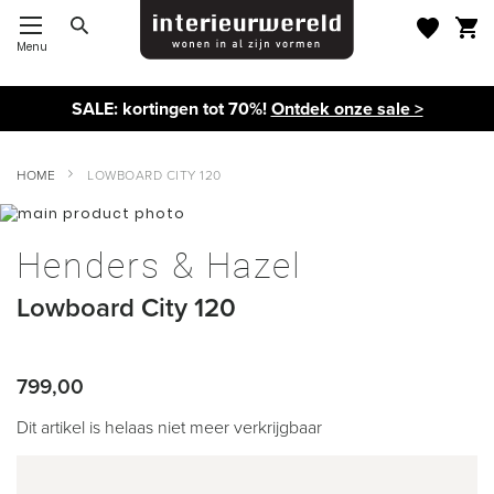
Menu
Toggle Nav
SALE: kortingen tot 70%!
Ontdek onze sale >
HOME
LOWBOARD CITY 120
Ga
naar
Ga
het
naar
Henders & Hazel
einde
het
van
begin
Lowboard City 120
de
van
afbeeldingen-
de
gallerij
afbeeldingen-
gallerij
799,00
Dit artikel is helaas niet meer verkrijgbaar