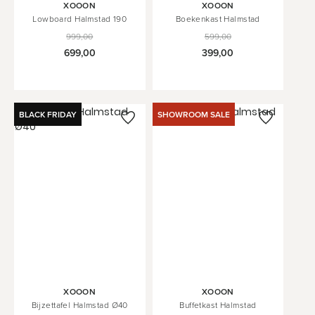
XOOON
XOOON
Lowboard Halmstad 190
Boekenkast Halmstad
999,00
599,00
699,00
399,00
BLACK FRIDAY
SHOWROOM SALE
XOOON
XOOON
XOOON
Bijzettafel Halmstad Ø40
Buffetkast Halmstad
Opzetrek Halmstad