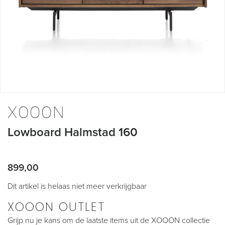
Ga
naar
XOOON
het
begin
Lowboard Halmstad 160
van
de
afbeeldingen-
gallerij
899,00
Dit artikel is helaas niet meer verkrijgbaar
XOOON OUTLET
Grijp nu je kans om de laatste items uit de XOOON collectie