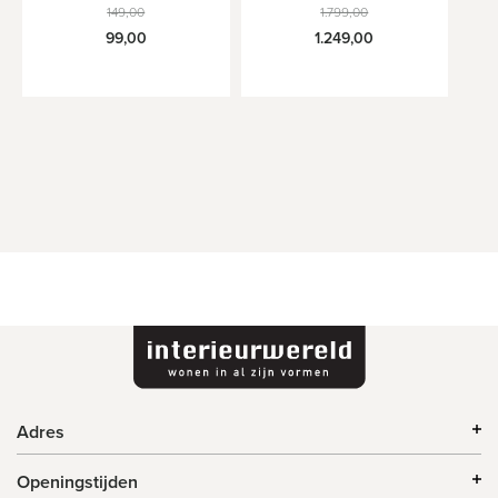
650,00
149,00
1.799,00
99,00
1.249,00
Adres
Openingstijden