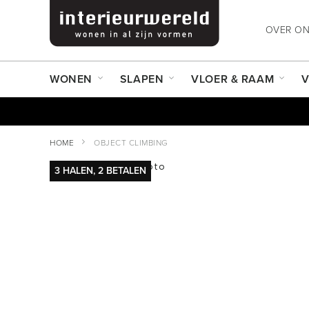
OVER O
WONEN
SLAPEN
VLOER & RAAM
V
HOME
OBJECT CLIMBING
Ga
3 HALEN, 2 BETALEN
naar
Ga
het
naar
einde
het
van
begin
de
van
afbeeldingen-
de
gallerij
afbeeldingen-
gallerij