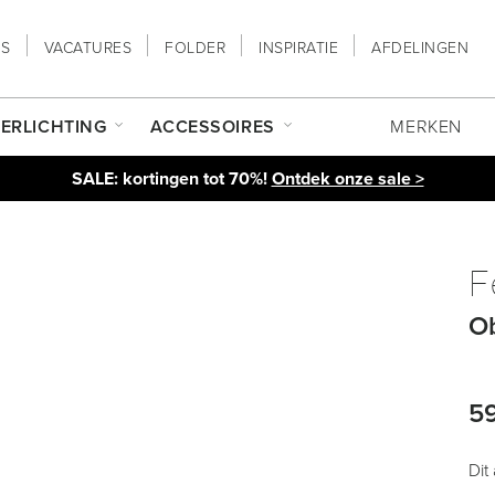
NS
VACATURES
FOLDER
INSPIRATIE
AFDELINGEN
ERLICHTING
ACCESSOIRES
MERKEN
SALE: kortingen tot 70%!
Ontdek onze sale >
F
Ob
5
Dit