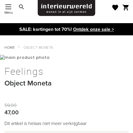
Menu
Toggle Nav
SALE: kortingen tot 70%!
Ontdek onze sale >
HOME
OBJECT MONETA
Ga
naar
Ga
het
naar
Feelings
einde
het
van
begin
Object Moneta
de
van
afbeeldingen-
de
gallerij
afbeeldingen-
gallerij
59,00
47,00
Dit artikel is helaas niet meer verkrijgbaar