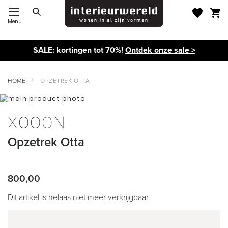
Menu
Toggle Nav
SALE: kortingen tot 70%!
Ontdek onze sale >
HOME
OPZETREK OTTA
Ga
naar
Ga
het
naar
XOOON
einde
het
van
begin
Opzetrek Otta
de
van
afbeeldingen-
de
gallerij
afbeeldingen-
gallerij
800,00
Dit artikel is helaas niet meer verkrijgbaar