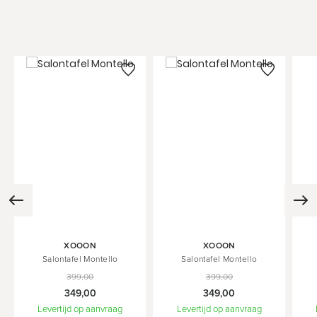
In
In
In
XOOON
XOOON
Winkelwagen
Winkelwagen
Wink
Salontafel Montello
Salontafel Montello
399,00
399,00
349,00
349,00
Levertijd op aanvraag
Levertijd op aanvraag