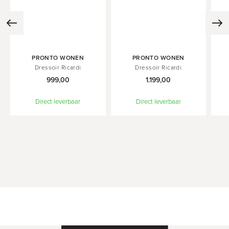
In
In
In
PRONTO WONEN
PRONTO WONEN
Winkelwagen
Winkelwagen
Wink
Dressoir Ricardi
Dressoir Ricardi
999,00
1.199,00
Direct leverbaar
Direct leverbaar