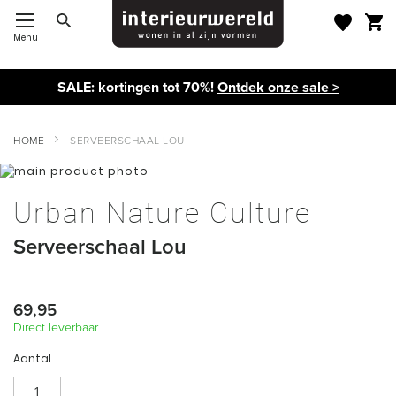
Menu
Toggle Nav
SALE: kortingen tot 70%!
Ontdek onze sale >
HOME
SERVEERSCHAAL LOU
Ga
naar
Ga
het
naar
Urban Nature Culture
einde
het
van
begin
Serveerschaal Lou
de
van
afbeeldingen-
de
gallerij
afbeeldingen-
gallerij
69,95
Direct leverbaar
Aantal