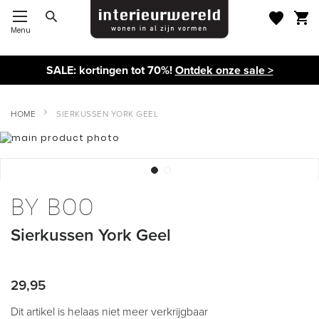
Menu
Toggle Nav
SALE: kortingen tot 70%!
Ontdek onze sale >
HOME
SIERKUSSEN YORK GEEL
Ga
naar
het
einde
Ga
van
naar
de
BY BOO
het
afbeeldingen-
begin
gallerij
Sierkussen York Geel
van
de
afbeeldingen-
gallerij
29,95
Dit artikel is helaas niet meer verkrijgbaar