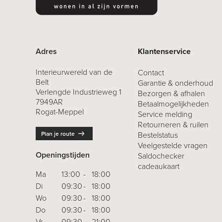
Adres
Klantenservice
Interieurwereld van de
Contact
Belt
Garantie & onderhoud
Verlengde Industrieweg 1
Bezorgen & afhalen
7949AR
Betaalmogelijkheden
Rogat-Meppel
Service melding
Retourneren
& ruilen
Plan je route
Bestelstatus
Veelgestelde vragen
Openingstijden
Saldochecker
cadeaukaart
Ma
13:00
-
18:00
Di
09:30
-
18:00
Wo
09:30
-
18:00
Do
09:30
-
18:00
Vr
09:30
-
21:00