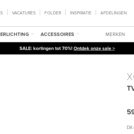
NS
VACATURES
FOLDER
INSPIRATIE
AFDELINGEN
ERLICHTING
ACCESSOIRES
MERKEN
SALE: kortingen tot 70%!
Ontdek onze sale >
X
TV
5
Dit