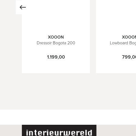
XOOON
XOOO
a
Dressoir Bogota 200
Lowboard Bog
1.199,00
799,0