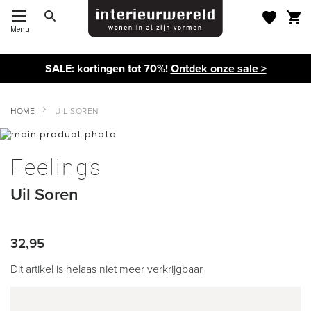
Menu
Toggle Nav
SALE: kortingen tot 70%!
Ontdek onze sale >
HOME
UIL SOREN
Ga
naar
Ga
het
naar
Feelings
einde
het
van
begin
Uil Soren
de
van
afbeeldingen-
de
gallerij
afbeeldingen-
gallerij
32,95
Dit artikel is helaas niet meer verkrijgbaar