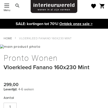
Menu
Toggle Nav
SALE: kortingen tot 70%!
Ontdek onze sale >
HOME
VLOERKLEED FANANO 160X230 MINT
Ga
naar
Ga
het
naar
Pronto Wonen
einde
het
van
begin
Vloerkleed Fanano 160x230 Mint
de
van
afbeeldingen-
de
gallerij
afbeeldingen-
gallerij
299,00
Levertijd:
4-6 weken
Aantal