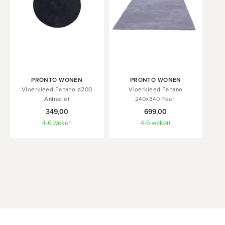
In
In
In
PRONTO WONEN
PRONTO WONEN
PRONTO WONEN
Winkelwagen
Winkelwagen
Winkelwagen
Vloerkleed Fanano ø200
Vloerkleed Fanano
Vloerkleed Fanano
Antraciet
200x290 Stone
240x340 Pearl
349,00
499,00
699,00
4-6 weken
4-6 weken
Direct leverbaar