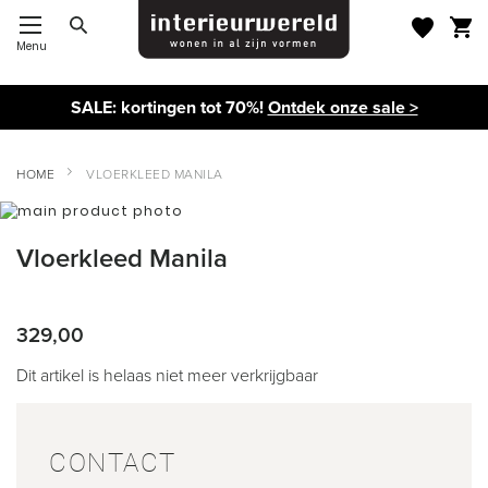
Menu
Toggle Nav
SALE: kortingen tot 70%!
Ontdek onze sale >
HOME
VLOERKLEED MANILA
Ga
naar
Ga
het
naar
Vloerkleed Manila
einde
het
van
begin
de
van
afbeeldingen-
de
329,00
gallerij
afbeeldingen-
gallerij
Dit artikel is helaas niet meer verkrijgbaar
CONTACT