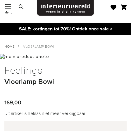
Menu
Toggle Nav
SALE: kortingen tot 70%!
Ontdek onze sale >
HOME
VLOERLAMP BOWI
Ga
naar
Ga
het
naar
Feelings
einde
het
van
begin
Vloerlamp Bowi
de
van
afbeeldingen-
de
gallerij
afbeeldingen-
gallerij
169,00
Dit artikel is helaas niet meer verkrijgbaar