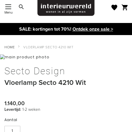
Menu
Toggle Nav
SALE: kortingen tot 70%!
Ontdek onze sale >
HOME
VLOERLAMP SECTO 4210 WIT
Ga
naar
Ga
het
naar
Secto Design
einde
het
van
begin
Vloerlamp Secto 4210 Wit
de
van
afbeeldingen-
de
gallerij
afbeeldingen-
gallerij
1.140,00
Levertijd:
1-2 weken
Aantal