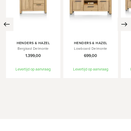
In
In
In
HENDERS & HAZEL
HENDERS & HAZEL
Winkelwagen
Winkelwagen
Wink
Bergkast Delmonte
Lowboard Delmonte
1.399,00
699,00
Levertijd op aanvraag
Levertijd op aanvraag