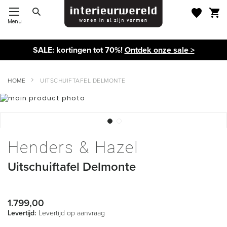
Menu
Toggle Nav
SALE: kortingen tot 70%!
Ontdek onze sale >
HOME
UITSCHUIFTAFEL DELMONTE
Ga
naar
het
einde
Ga
van
naar
de
Henders & Hazel
het
afbeeldingen-
begin
gallerij
Uitschuiftafel Delmonte
van
de
afbeeldingen-
gallerij
1.799,00
Levertijd:
Levertijd op aanvraag