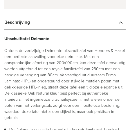
Beschrijving
Uitschuiftafel Delmonte
Ontdek de veelzijdige Delmonte uitschuiftafel van Henders & Hazel,
een perfecte aanvulling voor elke eetruimte. Met een
oorspronkelijke afmeting van 200x100cm, kan deze tafel eenvoudig
worden uitgebreid tot een royale familietafel van 280cm met een
handige verlenging van 80cm. Vervaardigd uit duurzaam Primo
Laminato (HPL) en ondersteund door stijlvolle metalen poten met
gelijkkleurige HPL-inleg, straalt deze tafel een tijdloze elegantie uit.
De klassieke Oak Natural kleur past perfect bij authentieke
interieurs. Het ingenieuze uitschuifsysteem, met wielen onder de
poten van het verlengstuk, zorgt voor een moeiteloze bediening,
waardoor deze tafel niet alleen stijlvol is, maar ook praktisch in
gebruik.
De Delmonte collectie bestaat uit: dressoir, lowboard, bergkast,