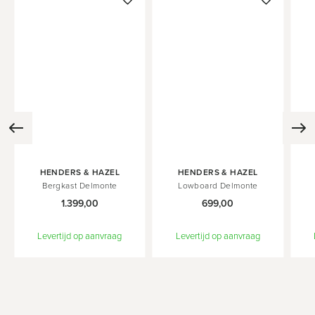
In
In
In
HENDERS & HAZEL
HENDERS & HAZEL
Winkelwagen
Winkelwagen
Wink
Bergkast Delmonte
Lowboard Delmonte
1.399,00
699,00
Levertijd op aanvraag
Levertijd op aanvraag