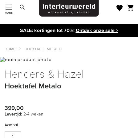
Menu
Toggle Nav
SALE: kortingen tot 70%!
Ontdek onze sale >
HOME
HOEKTAFEL METALO
Ga
naar
Ga
het
naar
Henders & Hazel
einde
het
van
begin
Hoektafel Metalo
de
van
afbeeldingen-
de
gallerij
afbeeldingen-
gallerij
399,00
Levertijd:
2-4 weken
Aantal