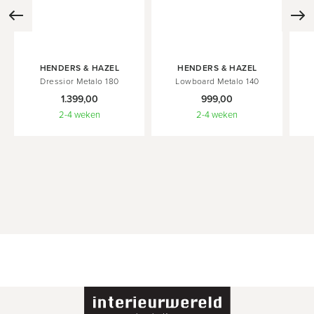
In
In
In
HENDERS & HAZEL
HENDERS & HAZEL
Winkelwagen
Winkelwagen
Wink
Dressior Metalo 180
Lowboard Metalo 140
1.399,00
999,00
2-4 weken
2-4 weken