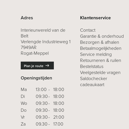
Adres
Klantenservice
Interieurwereld van de
Contact
Belt
Garantie & onderhoud
Verlengde Industrieweg 1
Bezorgen & afhalen
7949AR
Betaalmogelijkheden
Rogat-Meppel
Service melding
Retourneren
& ruilen
Bestelstatus
Plan je route
Veelgestelde vragen
Openingstijden
Saldochecker
cadeaukaart
Ma
13:00
-
18:00
Di
09:30
-
18:00
Wo
09:30
-
18:00
Do
09:30
-
18:00
Vr
09:30
-
21:00
Za
09.30
-
17.00