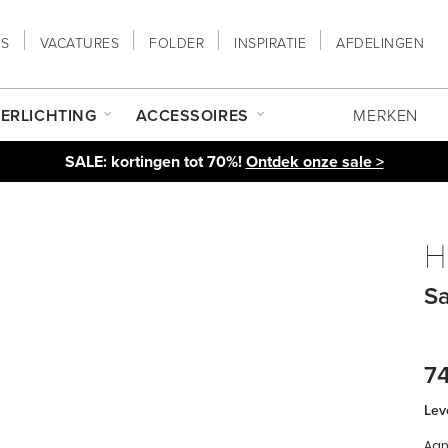
NS
VACATURES
FOLDER
INSPIRATIE
AFDELINGEN
ERLICHTING
ACCESSOIRES
MERKEN
SALE: kortingen tot 70%!
Ontdek onze sale >
H
Sa
7
Leve
Aan