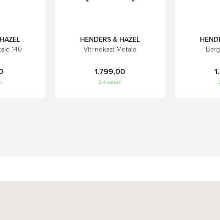
In
In
 HAZEL
HENDERS & HAZEL
HENDE
Winkelwagen
Winkelwage
alo 140
Vitrinekast Metalo
Berg
0
1.799,00
1
n
2-4 weken