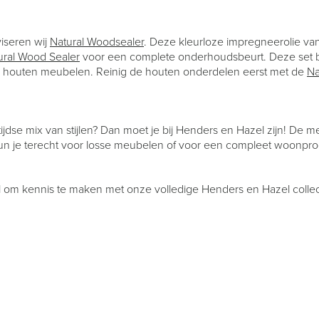
iseren wij
Natural Woodsealer
. Deze kleurloze impregneerolie va
ural Wood Sealer
voor een complete onderhoudsbeurt. Deze set be
 houten meubelen. Reinig de houten onderdelen eerst met de
Na
tijdse mix van stijlen? Dan moet je bij Henders en Hazel zijn! De m
un je terecht voor losse meubelen of voor een compleet woonpr
 om kennis te maken met onze volledige Henders en Hazel collecti