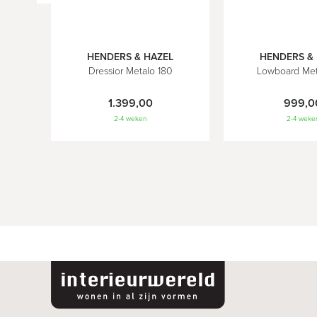
In
In
L
HENDERS & HAZEL
HENDERS &
Winkelwagen
Winkelwagen
Dressior Metalo 180
Lowboard Met
1.399,00
999,0
2-4 weken
2-4 weke