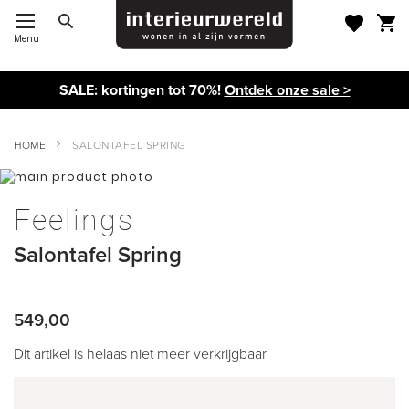
Menu
Toggle Nav
SALE: kortingen tot 70%!
Ontdek onze sale >
HOME
SALONTAFEL SPRING
Ga
naar
Ga
het
naar
Feelings
einde
het
van
begin
Salontafel Spring
de
van
afbeeldingen-
de
gallerij
afbeeldingen-
gallerij
549,00
Dit artikel is helaas niet meer verkrijgbaar