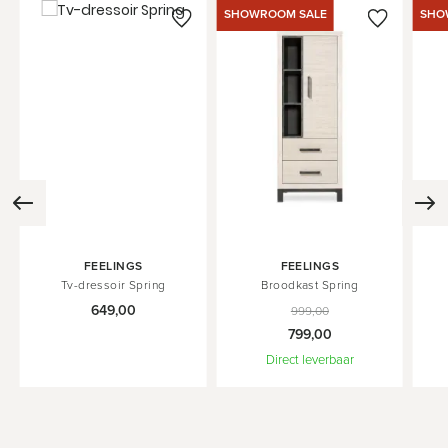
SHOWROOM SALE
SHO
In
FEELINGS
FEELINGS
Winkelwagen
Tv-dressoir Spring
Broodkast Spring
649,00
999,00
799,00
Direct leverbaar