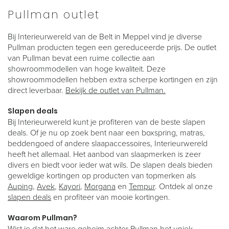
Pullman outlet
Bij Interieurwereld van de Belt in Meppel vind je diverse
Pullman producten tegen een gereduceerde prijs. De outlet
van Pullman bevat een ruime collectie aan
showroommodellen van hoge kwaliteit. Deze
showroommodellen hebben extra scherpe kortingen en zijn
direct leverbaar.
Bekijk de outlet van Pullman.
Slapen deals
Bij Interieurwereld kunt je profiteren van de beste slapen
deals. Of je nu op zoek bent naar een boxspring, matras,
beddengoed of andere slaapaccessoires, Interieurwereld
heeft het allemaal. Het aanbod van slaapmerken is zeer
divers en biedt voor ieder wat wils. De slapen deals bieden
geweldige kortingen op producten van topmerken als
Auping
,
Avek
,
Kayori
,
Morgana
en
Tempur
. Ontdek al onze
slapen deals
en profiteer van mooie kortingen.
Waarom Pullman?
Wist je dat het ware geheim achter Pullman het uniek