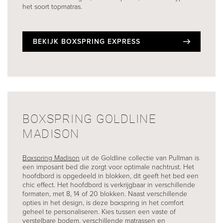
het soort topmatras.
BEKIJK BOXSPRING EXPRESS
BOXSPRING GOLDLINE
MADISON
Boxspring Madison
uit de Goldline collectie van Pullman is
een imposant bed die zorgt voor optimale nachtrust. Het
hoofdbord is opgedeeld in blokken, dit geeft het bed een
chic effect. Het hoofdbord is verkrijgbaar in verschillende
formaten, met 8, 14 of 20 blokken. Naast verschillende
opties in het design, is deze boxspring in het comfort
geheel te personaliseren. Kies tussen een vaste of
verstelbare bodem, verschillende matrassen en