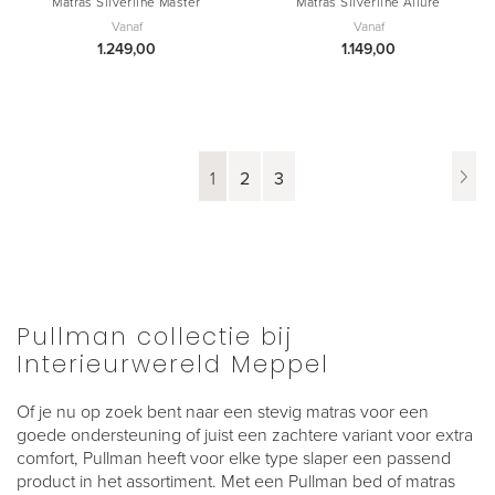
Matras Silverline Master
Matras Silverline Allure
Vanaf
Vanaf
1.249,00
1.149,00
Pagina
Je
Pagina
Pagina
Pa
Vo
1
2
3
lees
momenteel
pagina
Pullman collectie bij
Interieurwereld Meppel
Of je nu op zoek bent naar een stevig matras voor een
goede ondersteuning of juist een zachtere variant voor extra
comfort, Pullman heeft voor elke type slaper een passend
product in het assortiment. Met een Pullman bed of matras