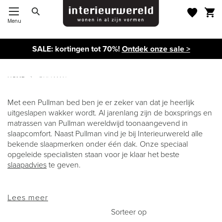
Menu
Toggle Nav
SALE: kortingen tot 70%!
Ontdek onze sale >
HOME
PULLMAN
Met een Pullman bed ben je er zeker van dat je heerlijk
uitgeslapen wakker wordt. Al jarenlang zijn de boxsprings en
PULLMAN
matrassen van Pullman wereldwijd toonaangevend in
slaapcomfort. Naast Pullman vind je bij Interieurwereld alle
bekende slaapmerken onder één dak. Onze speciaal
opgeleide specialisten staan voor je klaar het beste
slaapadvies
te geven.
Lees meer
Sorteer op